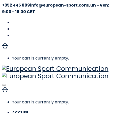
+352 445 889
info@european-sport.com
Lun - Ven:
9:00 - 18:00 CET
Your cart is currently empty.
Toggle
navigation
Your cart is currently empty.
ACCUEIL